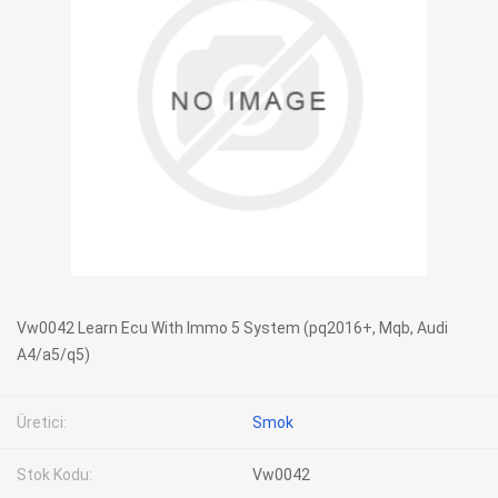
Vw0042 Learn Ecu With Immo 5 System (pq2016+, Mqb, Audi
A4/a5/q5)
Üretici:
Smok
Stok Kodu:
Vw0042