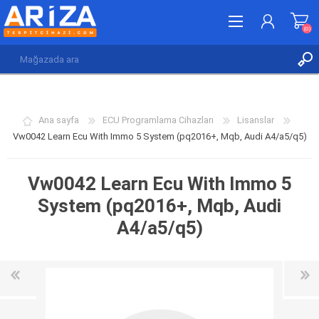
(0)
KAYDOL
GIRIŞ YAP
Ana sayfa
ECU Programlama Cihazları
Lisanslar
İSTEK LISTESI
(0)
Vw0042 Learn Ecu With Immo 5 System (pq2016+, Mqb, Audi A4/a5/q5)
Vw0042 Learn Ecu With Immo 5
System (pq2016+, Mqb, Audi
A4/a5/q5)