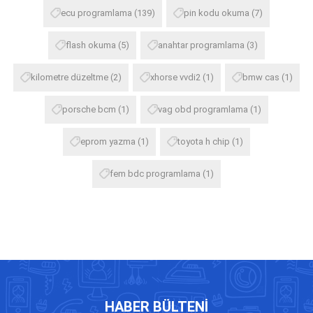
ecu programlama
(139)
pin kodu okuma
(7)
flash okuma
(5)
anahtar programlama
(3)
kilometre düzeltme
(2)
xhorse vvdi2
(1)
bmw cas
(1)
porsche bcm
(1)
vag obd programlama
(1)
eprom yazma
(1)
toyota h chip
(1)
fem bdc programlama
(1)
HABER BÜLTENI