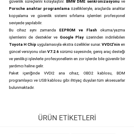
güvenlik süreçlerini kolaylaştırır.
BMW DME senkronizasyonu
ve
Porsche anahtar programlama
özellikleriyle, araçlarda anahtar
kopyalama ve güvenlik sistemi sıfırlama işlemleri profesyonel
seviyede yapılabilir.
Bu cihaz aynı zamanda
EEPROM ve Flash
okuma/yazma
işlemlerini de destekler ve
Google Play
üzerinden indirilebilen
Toyota H Chip
uygulamasıyla ekstra özellikler sunar.
VVDI2'nin
en
güncel versiyonu olan
V7.2.6
sürümü sayesinde, geniş araç desteği
ve yenilikçi işlevlerle profesyonellerin en zor işlerde bile güvenilir bir
yardımcı haline gelir.
Paket içeriğinde VVDI2 ana cihaz, OBD2 kablosu, BDM
programlayıcı ve USB kablosu gibi ihtiyaç duyulan tüm aksesuarlar
bulunmaktadır.
ÜRÜN ETIKETLERI