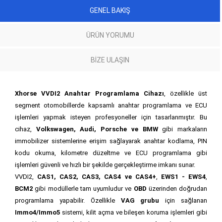
GENEL BAKIŞ
ÜRÜN YORUMU
BIZE ULAŞIN
Xhorse VVDI2 Anahtar Programlama Cihazı
, özellikle üst
segment otomobillerde kapsamlı anahtar programlama ve ECU
işlemleri yapmak isteyen profesyoneller için tasarlanmıştır. Bu
cihaz,
Volkswagen, Audi, Porsche ve BMW
gibi markaların
immobilizer sistemlerine erişim sağlayarak anahtar kodlama, PIN
kodu okuma, kilometre düzeltme ve ECU programlama gibi
işlemleri güvenli ve hızlı bir şekilde gerçekleştirme imkanı sunar.
VVDI2,
CAS1, CAS2, CAS3, CAS4 ve CAS4+
,
EWS1 - EWS4
,
BCM2
gibi modüllerle tam uyumludur ve
OBD
üzerinden doğrudan
programlama yapabilir. Özellikle
VAG grubu
için sağlanan
Immo4/Immo5
sistemi, kilit açma ve bileşen koruma işlemleri gibi